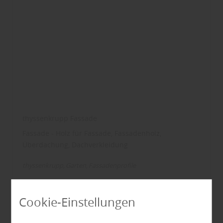
thyssenkrupp Fassade
Fassade - Holz für Fassade, Fassadenholz,
Überdachung, Dachverkleidung
thyssenkrupp
Garten
Fassadenprofile
Cookie-Einstellungen