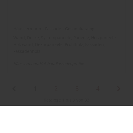
Häussermann - Fassade - Gesamtkatalog
Wand, Decke, Systempaneele, Paneele, Holzpaneele,
Holzwand, Dekorpaneele, Profilholz, Fassaden,
Fassadenholz
Häussermann
Holzbau
Fassadenprofile
1
2
3
4
Kataloge 1 bis 9 von 33