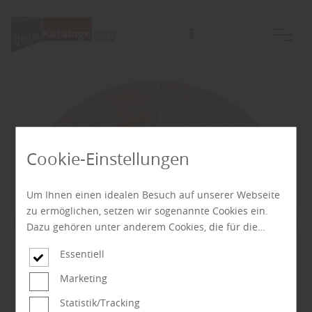
Marketingverbund für Deutsche Holzfachhändler GmbH
Cookie-Einstellungen
Um Ihnen einen idealen Besuch auf unserer Webseite
zu ermöglichen, setzen wir sogenannte Cookies ein.
Dazu gehören unter anderem Cookies, die für die
Steuerung und den reibungslosen Betrieb unserer
Essentiell
kommerziellen Unternehmensseite notwendig sind.
Zusätzlich verwenden wir Cookies zur anonymen
Marketing
Erhebung von Statistiken sowie solche, die zur
Statistik/Tracking
Ausspielung und Anzeige personalisierter Inhalte auch